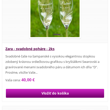
Zara - svadobné poháre - 2ks
Svadobné čaše na šampanské s vysokou elegantnou stopkou
zdobený krásnou srdiečkovou grafikou s kryštálikmi Swarovski a
gravírované menami svadobného páru a dátumom ich dňa "D".
Prosíme, vložte Vaše...
40,00 €
Vaša cena: