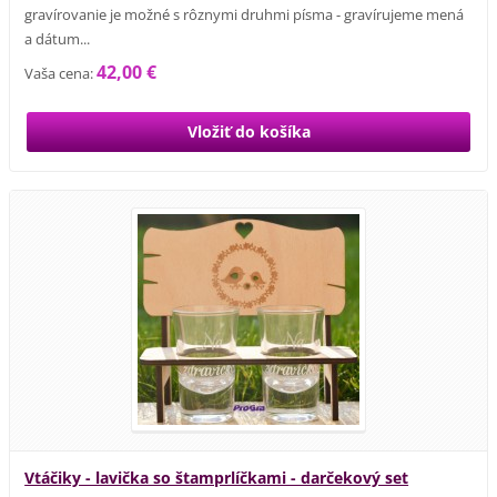
gravírovanie je možné s rôznymi druhmi písma - gravírujeme mená
a dátum...
42,00 €
Vaša cena:
Vtáčiky - lavička so štamprlíčkami - darčekový set