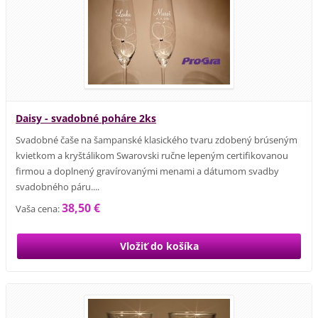
Daisy - svadobné poháre 2ks
Svadobné čaše na šampanské klasického tvaru zdobený brúseným
kvietkom a kryštálikom Swarovski ručne lepeným certifikovanou
firmou a doplnený gravírovanými menami a dátumom svadby
svadobného páru....
38,50 €
Vaša cena: