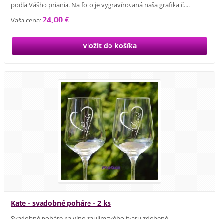
podľa Vášho priania. Na foto je vygravírovaná naša grafika č....
24,00 €
Vaša cena:
Kate - svadobné poháre - 2 ks
Svadobné poháre na víno zaujímavého tvaru zdobené