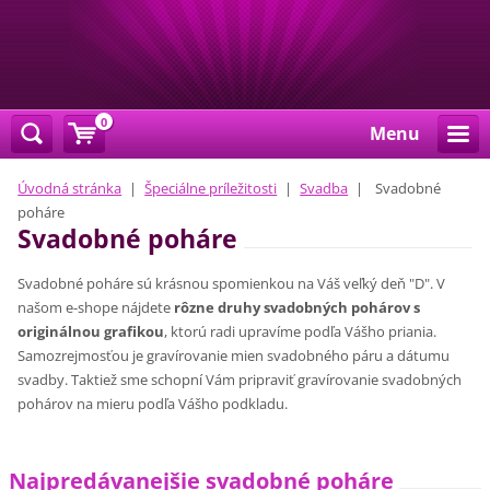
0
Menu
Úvodná stránka
|
Špeciálne príležitosti
|
Svadba
|
Svadobné
poháre
Svadobné poháre
Svadobné poháre sú krásnou spomienkou na Váš veľký deň "D". V
našom e-shope nájdete
rôzne druhy svadobných pohárov s
originálnou grafikou
, ktorú radi upravíme podľa Vášho priania.
Samozrejmosťou je gravírovanie mien svadobného páru a dátumu
svadby. Taktiež sme schopní Vám pripraviť gravírovanie svadobných
pohárov na mieru podľa Vášho podkladu.
Najpredávanejšie svadobné poháre