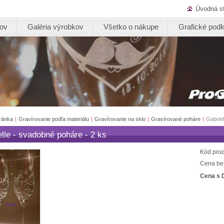
Úvodná s
kov
Galéria výrobkov
Všetko o nákupe
Grafické podk
ránka
|
Gravírovanie podľa materiálu
|
Gravírovanie na sklo
|
Gravírované poháre
|
Gabriel
lle - svadobné poháre - 2 ks
Kód prod
Cena be
Cena s 