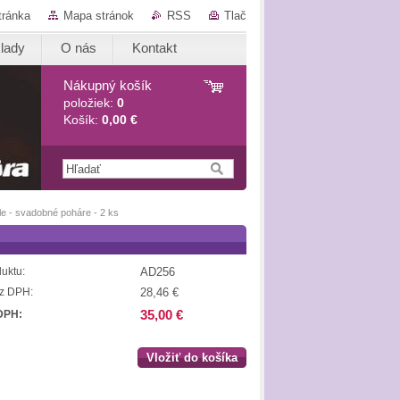
tránka
Mapa stránok
RSS
Tlač
lady
O nás
Kontakt
Nákupný košík
položiek:
0
Košík:
0,00 €
le - svadobné poháre - 2 ks
AD256
uktu:
28,46 €
z DPH:
35,00 €
DPH:
Vložiť do košíka