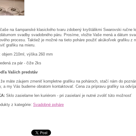
aše na šampanské klasického tvaru zdobený kryštálikmi Swarovski ručne le
dátumom svadby svadobného páru. Prosíme, vložte Vaše mená a dátum sv
vého procesu. Taktiež je možné na tieto poháre použiť akúkoľvek grafiku z
viť grafiku na mieru.
: objem 210ml, výška 260 mm
edená za pár - čiže 2ks
odľa Vašich predstáv
, že máte záujem zmeniť kompletne grafiku na pohároch, stačí nám do pozn
, a my Vás budeme obratom kontaktovať. Cena za prípravu grafiky sa odvíja o
A:
Sklo zasielame len kuriérom - pri zasielaní je nutné zvoliť túto možnosť
dukty z kategórie:
Svadobné poháre