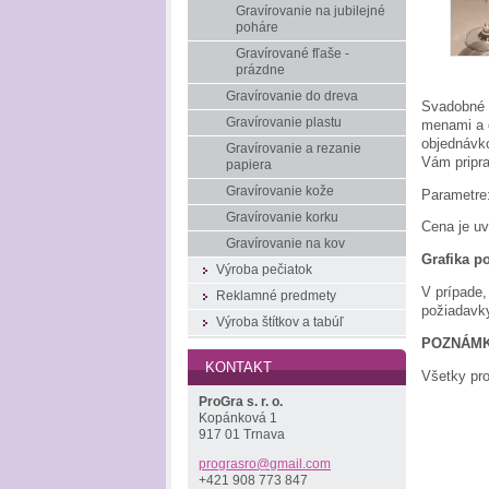
Gravírovanie na jubilejné
poháre
Gravírované fľaše -
prázdne
Gravírovanie do dreva
Svadobné č
Gravírovanie plastu
menami a 
objednávko
Gravírovanie a rezanie
Vám pripra
papiera
Gravírovanie kože
Parametre
Gravírovanie korku
Cena je uv
Gravírovanie na kov
Grafika p
Výroba pečiatok
V prípade
Reklamné predmety
požiadavky
Výroba štítkov a tabúľ
POZNÁMK
KONTAKT
Všetky pro
ProGra s. r. o.
Kopánková 1
917 01 Trnava
prograsr
o@gmail.
com
+421 908 773 847