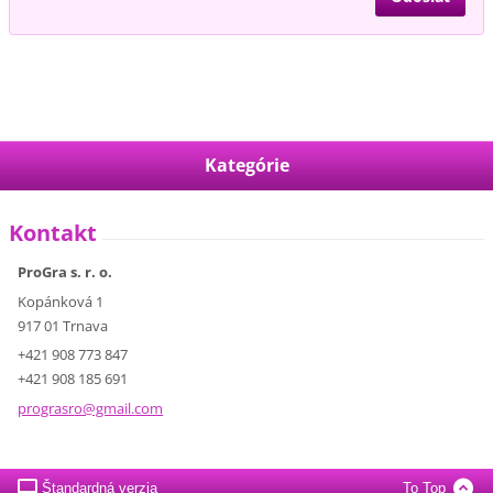
Kategórie
Kontakt
ProGra s. r. o.
Kopánková 1
917 01 Trnava
+421 908 773 847
+421 908 185 691
prograsr
o@gmail.
com
Štandardná verzia
To Top