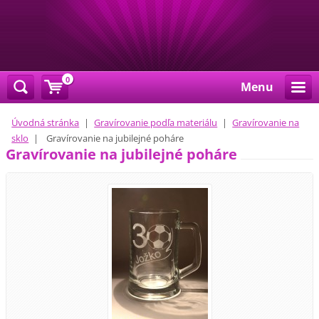
0
Menu
Úvodná stránka
|
Gravírovanie podľa materiálu
|
Gravírovanie na
sklo
|
Gravírovanie na jubilejné poháre
Gravírovanie na jubilejné poháre