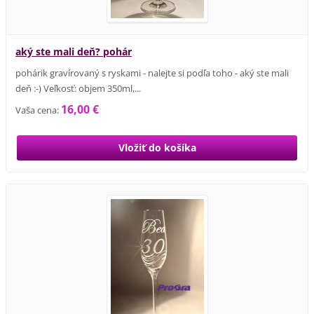
aký ste mali deň? pohár
pohárik gravírovaný s ryskami - nalejte si podľa toho - aký ste mali
deň :-) Veľkosť: objem 350ml,...
16,00 €
Vaša cena: