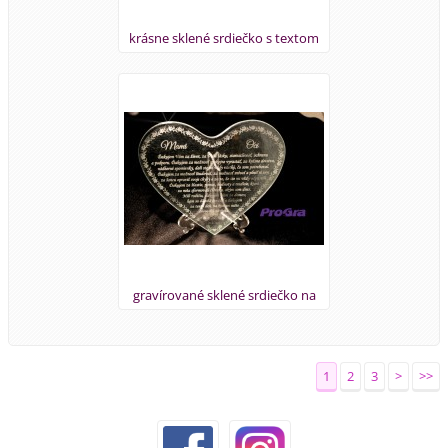
krásne sklené srdiečko s textom
"Poďakovanie rodičom" so
stojančekom
gravírované sklené srdiečko na
stojančeku
1
2
3
>
>>