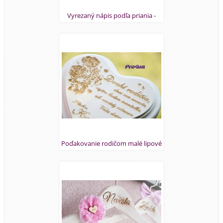
Vyrezaný nápis podľa priania -
výška najväčšieho písmenka 10 cm
Poďakovanie rodičom malé lipové
s grafikou vytvorenou podľa
priania svadobného páru