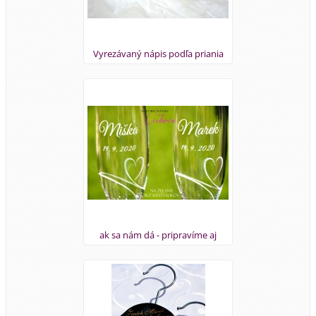
Vyrezávaný nápis podľa priania
ak sa nám dá - pripravíme aj
obmeny štandarnej ponuky -
napíšte nám svoju požiadavku na
prograsro@gmail.com :-)