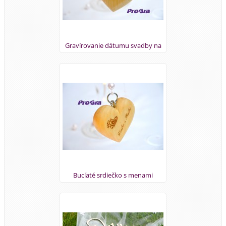
Gravírovanie dátumu svadby na
bucľaté srdiečko
Bucľaté srdiečko s menami
svadobného páru