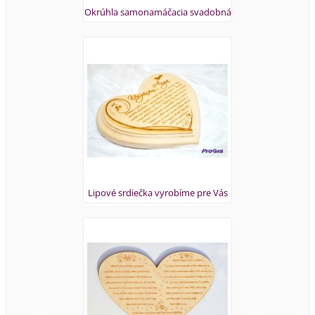
Okrúhla samonamáčacia svadobná
pečiatka
Lipové srdiečka vyrobíme pre Vás
aj v rôznych jazykoch ak si zašlete
text