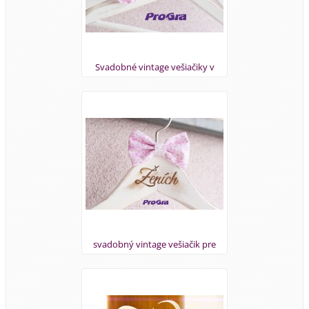
Svadobné vintage vešiačiky v
ružovo-bielom prevedení
svadobný vintage vešiačik pre
ženícha