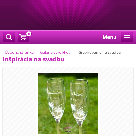
0
Menu
Úvodná stránka
|
Galéria výrobkov
|
Gravírovanie na svadbu
Inšpirácia na svadbu