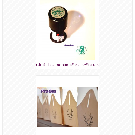
Okrúhla samonamáčacia pečiatka s
grafikou podľa priania