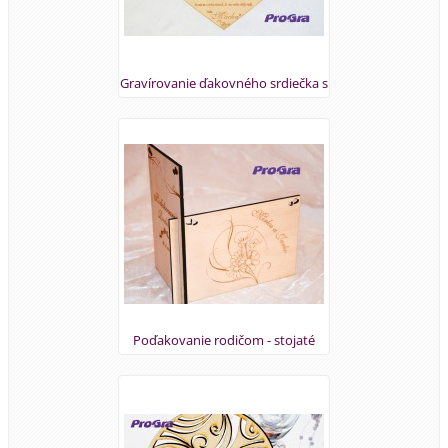
Gravírovanie ďakovného srdiečka s
dvomi rôznymi textami
Poďakovanie rodičom - stojaté
doštičky s grafikou podľa priania