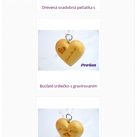
Drevená svadobná pečiatka s
grafikou podľa priania
Bucľaté srdiečko s gravírovaním
mien svadobného páru