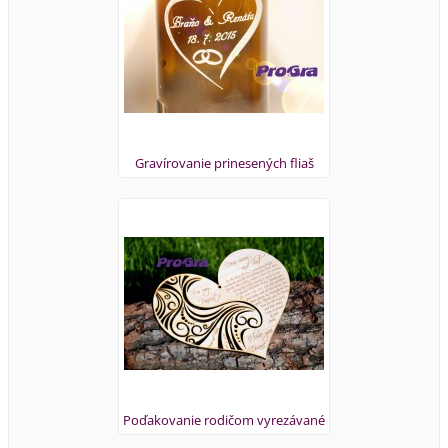
Gravírovanie prinesených fliaš
Poďakovanie rodičom vyrezávané
v anglickom jazyku