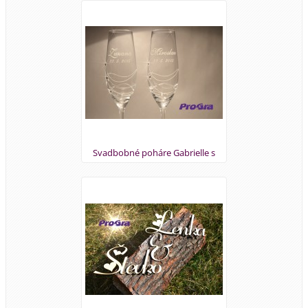
Svadbobné poháre Gabrielle s
gravírovaním mien a dátumu zvlášť