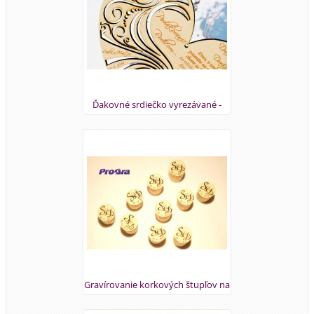
Ďakovné srdiečko vyrezávané -
detail
Gravírovanie korkových štupľov na
fľaše na výslužky