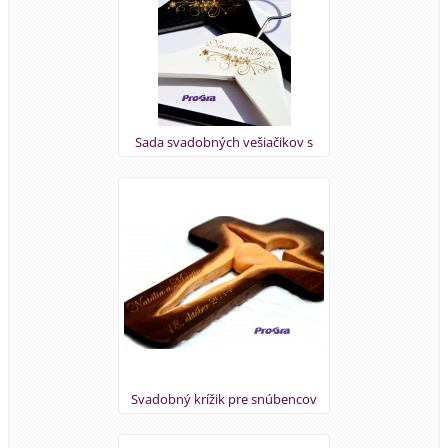
Sada svadobných vešiačikov s
gravírovaním od ProGra
Svadobný krížik pre snúbencov