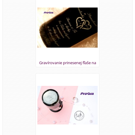
Gravírovanie prinesenej fľaše na
svadobné fotenie k pohárikom