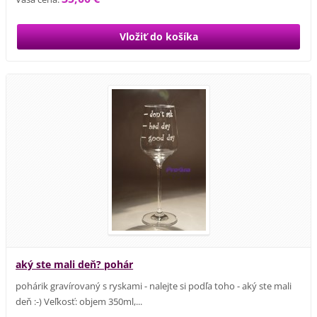
aký ste mali deň? pohár
pohárik gravírovaný s ryskami - nalejte si podľa toho - aký ste mali
deň :-) Veľkosť: objem 350ml,...