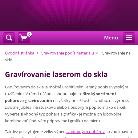
0
Menu
Úvodná stránka
>
Gravírovanie podľa materiálu
>
Gravírovanie na
sklo
Gravírovanie laserom do skla
Gravírovaním do skla je možné urobiť veľmi jemný popis s vysokým
rozlíšením. V rámci nášho e-shopu nájdete
široký sortiment
pohárov s gravírovaním
na všetky príležitosti - svadbu, na výročie,
životné jubileá, na stužkovú alebo s osobným popisom ako darček.
Vyberte si vhodný typ pohára a grafiky - je možné ich ľubovolne
kombinovať. Radi vám pripravíme i grafiku na mieru.
Taktiež poskytujeme veľký výber
svadobných pohárov
so zaujímavou