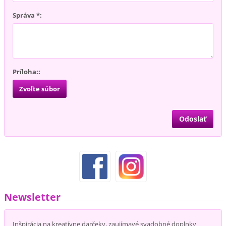
Správa *:
Príloha::
Zvoľte súbor
Newsletter
Inšpirácia na kreatívne darčeky, zaujímavé svadobné doplnky