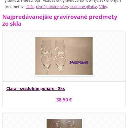
grafikou. Sme schopní však zaistiť gravírovanie i do iných sklenených
predmetov -
fľaše
,
pivné poháre
,
vázy
,
sklenené pilníky
,
šálky
.
Najpredávanejšie gravírované predmety
zo skla
Clara - svadobné poháre - 2ks
38,50 €