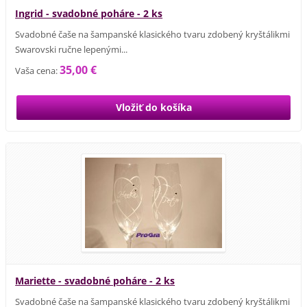
Ingrid - svadobné poháre - 2 ks
Svadobné čaše na šampanské klasického tvaru zdobený kryštálikmi
Swarovski ručne lepenými...
35,00 €
Vaša cena:
Mariette - svadobné poháre - 2 ks
Svadobné čaše na šampanské klasického tvaru zdobený kryštálikmi