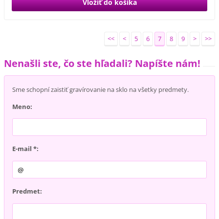
<<
<
5
6
7
8
9
>
>>
Nenašli ste, čo ste hľadali? Napíšte nám!
Sme schopní zaistiť gravírovanie na sklo na všetky predmety.
Meno:
E-mail *:
Predmet: