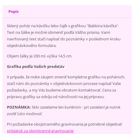
Popis
Sklený pohár na kávičku lebo čajík s grafikou "Babkina kávička".
Text na šálke je možné obmeniť podľa Vášho priania. Vami
navrhovaný text stačí napísať do poznámky v poslednom kroku
objednávkového formulára.
Objem šálky je 200 ml, výška 14,5 cm.
Grafika podľa Vašich predstáv
V prípade, že máte záujem zmeniť kompletne grafiku na pohároch,
stačí nám do poznámky v objednávkovom procese napísať Vaše
požiadavky, a my Vás budeme obratom kontaktovať. Cena za
prípravu grafiky sa odvíja od náročnosti na jej prípravu.
POZNÁMKA:
Sklo zasielame len kuriérom - pri zasielaní je nutné
zvoliť túto možnosť
Pri požiadavke obojstranného gravírovania je potrebné objednať
príplatok za obojstranné gravírovanie