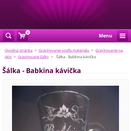
0
Menu
Úvodná stránka
>
Gravírovanie podľa materiálu
>
Gravírovanie na
sklo
>
Gravírované šálky
>
Šálka - Babkina kávička
Šálka - Babkina kávička