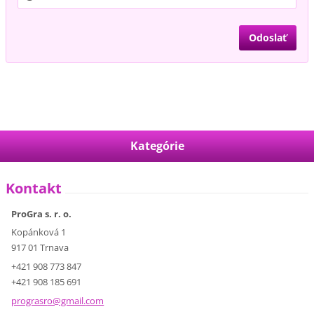
Kategórie
Kontakt
ProGra s. r. o.
Kopánková 1
917 01 Trnava
+421 908 773 847
+421 908 185 691
prograsr
o@gmail.
com