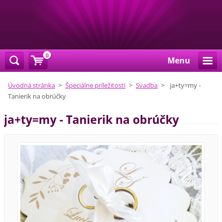
0
Menu
Úvodná stránka
>
Špeciálne príležitosti
>
Svadba
>
ja+ty=my -
Tanierik na obrúčky
ja+ty=my - Tanierik na obrúčky