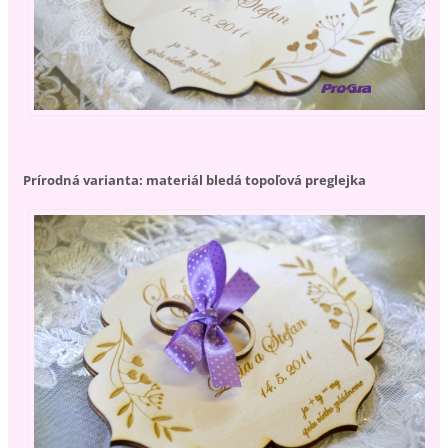
Prírodná varianta: materiál bledá topoľová preglejka