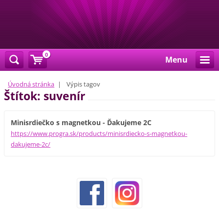
0
Menu
Úvodná stránka
|
Výpis tagov
Štítok: suvenír
Minisrdiečko s magnetkou - Ďakujeme 2C
https://www.progra.sk/products/minisrdiecko-s-magnetkou-
dakujeme-2c/