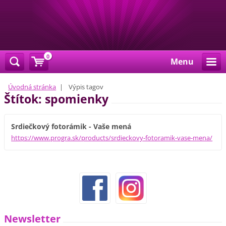
0
Menu
Úvodná stránka
|
Výpis tagov
Štítok: spomienky
Srdiečkový fotorámik - Vaše mená
https://www.progra.sk/products/srdieckovy-fotoramik-vase-mena/
Newsletter