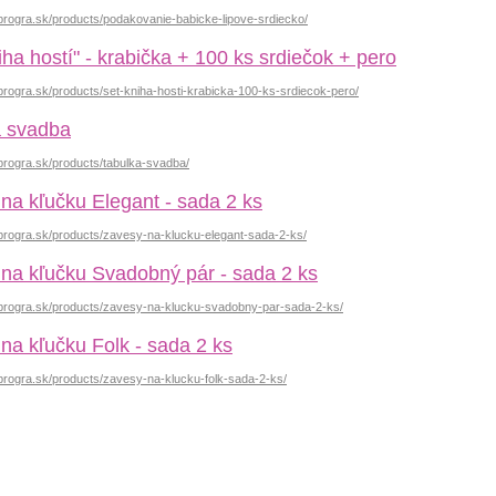
progra.sk/products/podakovanie-babicke-lipove-srdiecko/
iha hostí" - krabička + 100 ks srdiečok + pero
progra.sk/products/set-kniha-hosti-krabicka-100-ks-srdiecok-pero/
a svadba
progra.sk/products/tabulka-svadba/
na kľučku Elegant - sada 2 ks
progra.sk/products/zavesy-na-klucku-elegant-sada-2-ks/
na kľučku Svadobný pár - sada 2 ks
.progra.sk/products/zavesy-na-klucku-svadobny-par-sada-2-ks/
na kľučku Folk - sada 2 ks
progra.sk/products/zavesy-na-klucku-folk-sada-2-ks/