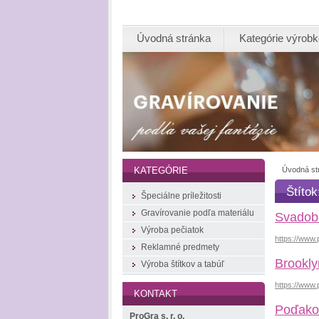
Úvodná stránka
Kategórie výrob
Úvodná st
KATEGÓRIE
Štítok
Špeciálne príležitosti
Gravírovanie podľa materiálu
Svadobn
Výroba pečiatok
https://www
Reklamné predmety
Brookly
Výroba štítkov a tabúľ
https://www
KONTAKT
Poďakov
ProGra s. r. o.