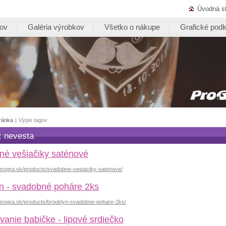
Úvodná s
kov
Galéria výrobkov
Všetko o nákupe
Grafické podk
ránka
|
Výpis tagov
: nevesta
é vešiačiky saténové
.progra.sk/products/svadobne-vesiaciky-satenove/
n - svadobné poháre 2ks
.progra.sk/products/brooklyn-svadobne-pohare-2ks/
anie babičke - lipové srdiečko