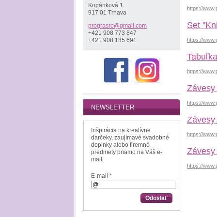
Kopánková 1
https://www.
917 01 Trnava
Set "Kn
prograsr
o@gmail.
com
+421 908 773 847
https://www.
+421 908 185 691
Tabuľk
https://www.
Závesy 
https://www.
NEWSLETTER
Závesy 
Inšpirácia na kreatívne
https://www
darčeky, zaujímavé svadobné
doplnky alebo firemné
Závesy 
predmety priamo na Váš e-
mail.
https://www.
E-mail *