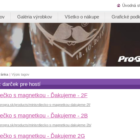
Úvodná s
kov
Galéria výrobkov
Všetko o nákupe
Grafické podk
ránka
|
Výpis tagov
: darček pre hostí
iečko s magnetkou - Ďakujeme - 2F
progra.sk/products/minisrdiecko-s-magnetkou-dakujeme-2f/
iečko s magnetkou - Ďakujeme - 2B
.progra.sk/products/minisrdiecko-s-magnetkou-dakujeme-2b/
iečko s magnetkou - Ďakujeme 2G