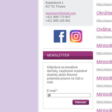
Kopánková 1
https://www
917 01 Trnava
Okrúhla
prograsr
o@gmail.
com
+421 908 773 847
https://www
+421 908 185 691
Oválna
https://www
Minisrd
https://www.
NEWSLETTER
Minisrd
Inšpirácia na kreatívne
https://www.
darčeky, zaujímavé svadobné
doplnky alebo firemné
Minisrd
predmety priamo na Váš e-
mail.
https://www.
E-mail *
Minisrd
https://www
Minisrd