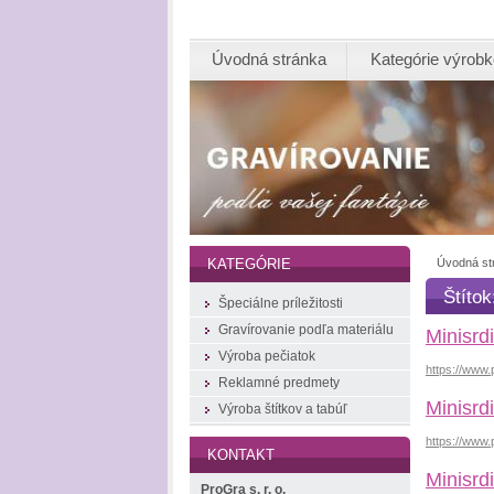
Úvodná stránka
Kategórie výrob
Úvodná st
KATEGÓRIE
Štítok
Špeciálne príležitosti
Gravírovanie podľa materiálu
Minisrd
Výroba pečiatok
https://www.
Reklamné predmety
Minisrd
Výroba štítkov a tabúľ
https://www
KONTAKT
Minisrd
ProGra s. r. o.