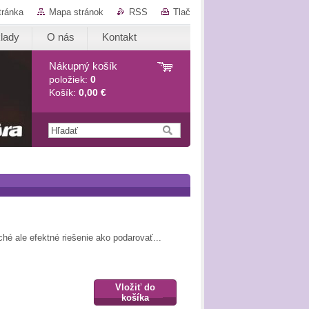
tránka
Mapa stránok
RSS
Tlač
lady
O nás
Kontakt
Nákupný košík
položiek:
0
Košík:
0,00 €
ché ale efektné riešenie ako podarovať...
Vložiť do
košíka