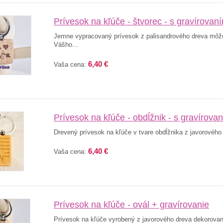
Prívesok na kľúče - štvorec - s gravírovan
Jemne vypracovaný prívesok z palisandrového dreva môže
Vášho...
6,40 €
Vaša cena:
Prívesok na kľúče - obdĺžnik - s gravírova
Drevený prívesok na kľúče v tvare obdĺžnika z javorového
6,40 €
Vaša cena:
Prívesok na kľúče - ovál + gravírovanie
Prívesok na kľúče vyrobený z javorového dreva dekorovaný