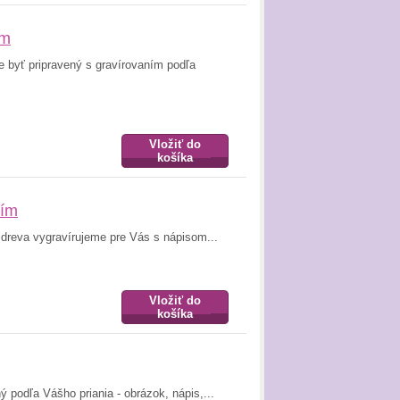
ím
 byť pripravený s gravírovaním podľa
Vložiť do
košíka
ním
 dreva vygravírujeme pre Vás s nápisom...
Vložiť do
košíka
 podľa Vášho priania - obrázok, nápis,...