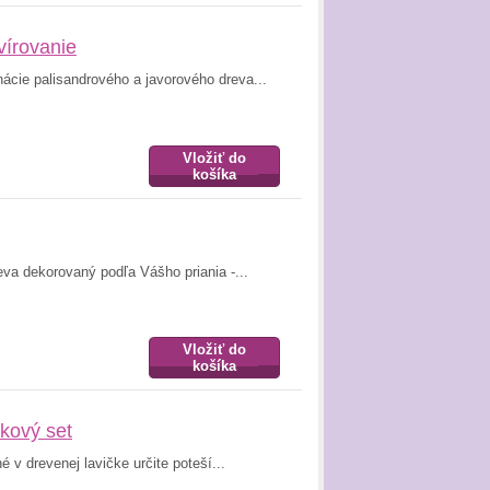
vírovanie
ácie palisandrového a javorového dreva...
Vložiť do
košíka
eva dekorovaný podľa Vášho priania -...
Vložiť do
košíka
ekový set
 v drevenej lavičke určite poteší...