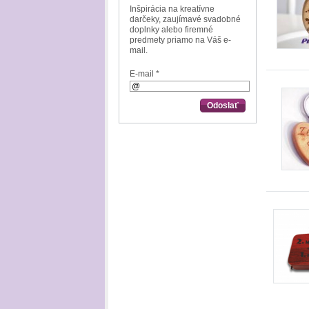
Inšpirácia na kreatívne
darčeky, zaujímavé svadobné
doplnky alebo firemné
predmety priamo na Váš e-
mail.
E-mail *