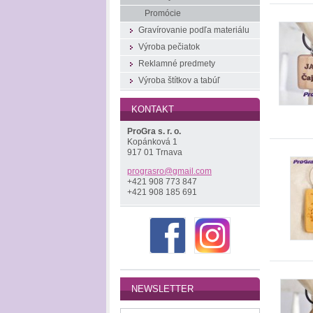
Promócie
Gravírovanie podľa materiálu
Výroba pečiatok
Reklamné predmety
Výroba štítkov a tabúľ
KONTAKT
ProGra s. r. o.
Kopánková 1
917 01 Trnava
prograsr
o@gmail.
com
+421 908 773 847
+421 908 185 691
NEWSLETTER