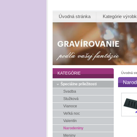
Úvodná stránka
Kategórie výrob
Úvodná st
KATEGÓRIE
Narod
Špeciálne príležitosti
Svadba
Stužková
Vianoce
Veľká noc
Valentín
Narodeniny
Meniny