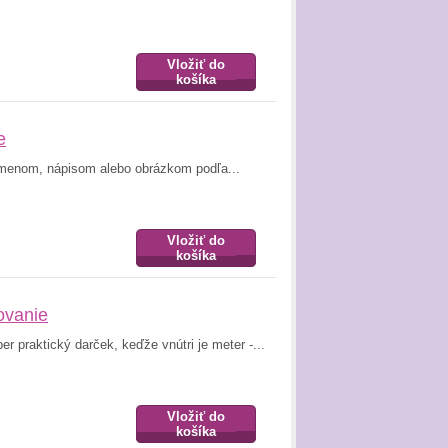
Vložiť do
košíka
e
 menom, nápisom alebo obrázkom podľa...
Vložiť do
košíka
ovanie
 praktický darček, keďže vnútri je meter -...
Vložiť do
košíka