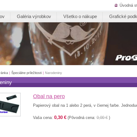
Úvodná s
kov
Galéria výrobkov
Všetko o nákupe
Grafické podk
ránka
|
Špeciálne príležitosti
|
Narodeniny
eniny
Obal na pero
Papierový obal na 1 alebo 2 perá, v čiernej farbe. Jednodu
0,30 €
Vaša cena:
(Pôvodná cena:
0,00 €
)