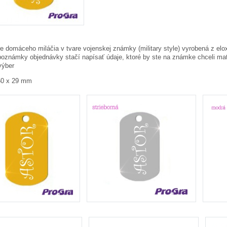
 domáceho miláčia v tvare vojenskej známky (military style) vyrobená z elox
 poznámky objednávky stačí napísať údaje, ktoré by ste na známke chceli m
výber
0 x 29 mm