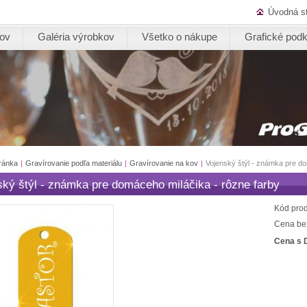
Úvodná s
kov
Galéria výrobkov
Všetko o nákupe
Grafické podk
ránka
|
Gravírovanie podľa materiálu
|
Gravírovanie na kov
|
Vojenský štýl - známka pre do
ský štýl - známka pre domáceho miláčika - rôzne farby
Kód prod
Cena be
Cena s 