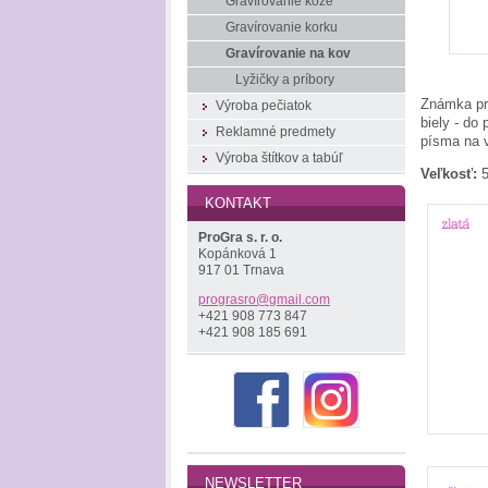
Gravírovanie kože
Gravírovanie korku
Gravírovanie na kov
Lyžičky a príbory
Známka pre
Výroba pečiatok
biely - do
Reklamné predmety
písma na 
Výroba štítkov a tabúľ
Veľkosť:
5
KONTAKT
ProGra s. r. o.
Kopánková 1
917 01 Trnava
prograsr
o@gmail.
com
+421 908 773 847
+421 908 185 691
NEWSLETTER