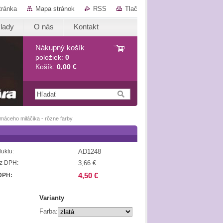
tránka
Mapa stránok
RSS
Tlač
lady
O nás
Kontakt
Nákupný košík
položiek:
0
Košík:
0,00 €
máceho miláčika - rôzne farby
AD1248
uktu:
3,66 €
z DPH:
4,50 €
DPH:
Varianty
Farba: