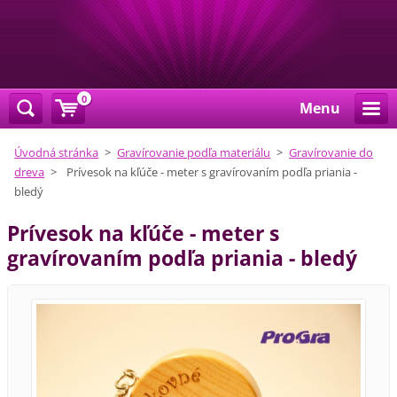
0
Menu
Úvodná stránka
>
Gravírovanie podľa materiálu
>
Gravírovanie do
dreva
>
Prívesok na kľúče - meter s gravírovaním podľa priania -
bledý
Prívesok na kľúče - meter s
gravírovaním podľa priania - bledý