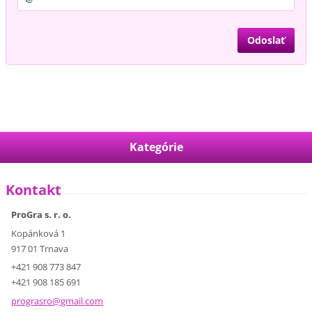
Kategórie
Kontakt
ProGra s. r. o.
Kopánková 1
917 01 Trnava
+421 908 773 847
+421 908 185 691
prograsr
o@gmail.
com