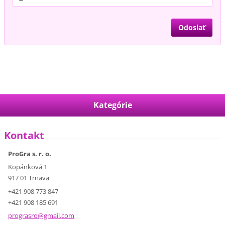
Kategórie
Kontakt
ProGra s. r. o.
Kopánková 1
917 01 Trnava
+421 908 773 847
+421 908 185 691
prograsr
o@gmail.
com