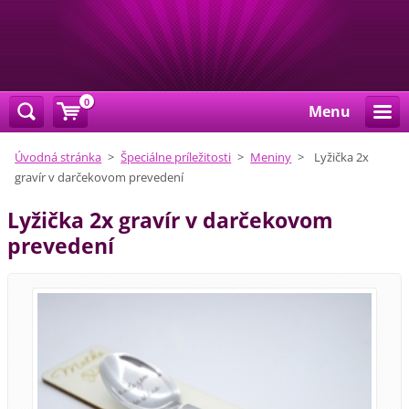
0
Menu
Úvodná stránka
>
Špeciálne príležitosti
>
Meniny
>
Lyžička 2x
gravír v darčekovom prevedení
Lyžička 2x gravír v darčekovom
prevedení