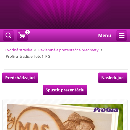
0
Menu
Úvodná stránka
>
Reklamné a prezentačné predmety
>
ProGra_tradície_foto1.JPG
Predchádzajúci
Nasledujúci
Spustiť prezentáciu