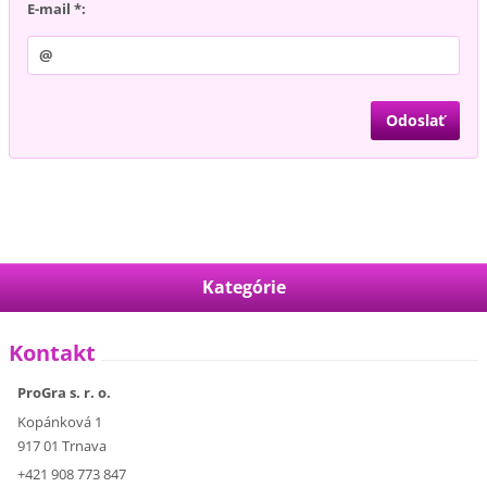
E-mail *:
Kategórie
Kontakt
ProGra s. r. o.
Kopánková 1
917 01 Trnava
+421 908 773 847