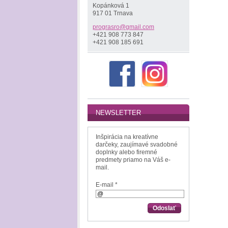
Kopánková 1
917 01 Trnava
prograsr
o@gmail.
com
+421 908 773 847
+421 908 185 691
NEWSLETTER
Inšpirácia na kreatívne
darčeky, zaujímavé svadobné
doplnky alebo firemné
predmety priamo na Váš e-
mail.
E-mail *