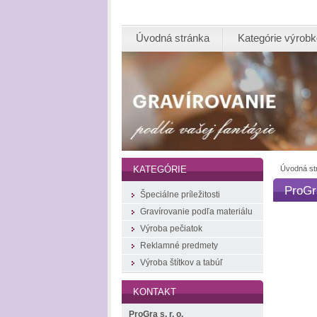
Úvodná stránka
Kategórie výrob
Úvodná st
KATEGÓRIE
ProGr
Špeciálne príležitosti
Gravírovanie podľa materiálu
Výroba pečiatok
Reklamné predmety
Výroba štítkov a tabúľ
KONTAKT
ProGra s. r. o.