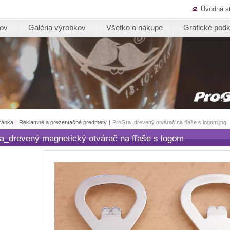
Úvodná s
kov
Galéria výrobkov
Všetko o nákupe
Grafické podk
ránka
|
Reklamné a prezentačné predmety
|
ProGra_drevený otvárač na fľaše s logom.jpg
a_drevený magnetický otvárač na fľaše s logom