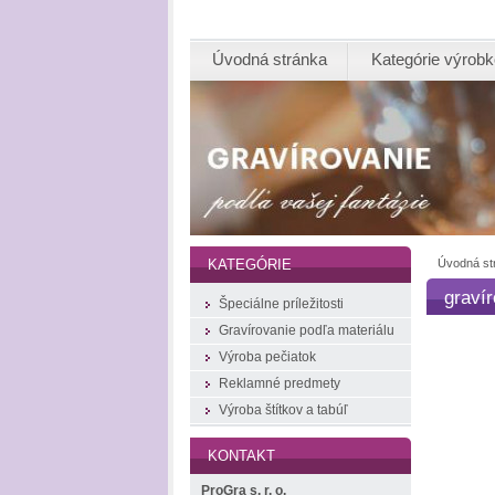
Úvodná stránka
Kategórie výrob
Úvodná st
KATEGÓRIE
gravír
Špeciálne príležitosti
Gravírovanie podľa materiálu
Výroba pečiatok
Reklamné predmety
Výroba štítkov a tabúľ
KONTAKT
ProGra s. r. o.