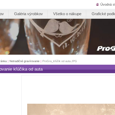
Úvodná s
kov
Galéria výrobkov
Všetko o nákupe
Grafické podk
ránka
|
Netradičné gravírovanie
|
ProGra_kľúčik od auta.JPG
ovanie kľúčika od auta