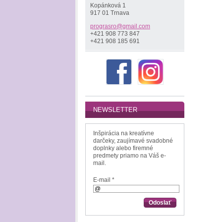
Kopánková 1
917 01 Trnava
prograsr
o@gmail.
com
+421 908 773 847
+421 908 185 691
NEWSLETTER
Inšpirácia na kreatívne
darčeky, zaujímavé svadobné
doplnky alebo firemné
predmety priamo na Váš e-
mail.
E-mail *