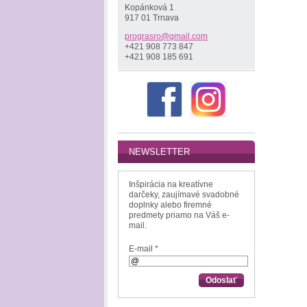
Kopánková 1
917 01 Trnava
prograsr
o@gmail.
com
+421 908 773 847
+421 908 185 691
NEWSLETTER
Inšpirácia na kreatívne
darčeky, zaujímavé svadobné
doplnky alebo firemné
predmety priamo na Váš e-
mail.
E-mail *