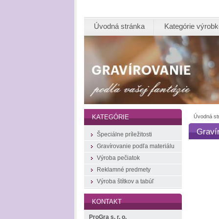
Úvodná stránka
Kategórie výrob
Úvodná st
KATEGÓRIE
Graví
Špeciálne príležitosti
Gravírovanie podľa materiálu
Výroba pečiatok
Reklamné predmety
Výroba štítkov a tabúľ
KONTAKT
ProGra s. r. o.