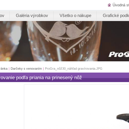
Úvodná s
kov
Galéria výrobkov
Všetko o nákupe
Grafické podk
ránka
|
Darčeky s venovaním
|
ProGra_nôž30_náhľad gravírovania.JPG
rovanie podľa priania na prinesený nôž